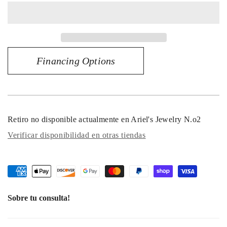
para
para
Anillo
Anillo
Harmony
Harmony
Gleam
Gleam
de
de
Financing Options
oro
oro
amarillo
amarillo
de
de
10
10
quilates
quilates
con
con
Retiro no disponible actualmente en
Ariel's Jewelry N.o2
diamantes
diamantes
de
de
Verificar disponibilidad en otras tiendas
0,07
0,07
quilates
quilates
Sobre tu consulta!